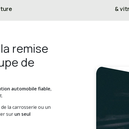
ture
& vit
 la remise
cupe de
ution automobile fiable
,
t.
de la carrosserie ou un
ter sur
un seul