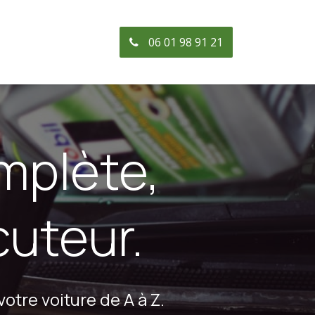
06 01 98 91 21
omplète,
cuteur.
otre voiture de A à Z.