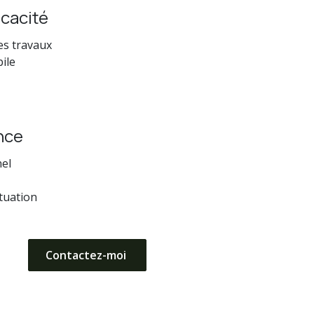
icacité
es travaux
bile
nce
nel
ituation
Contactez-moi