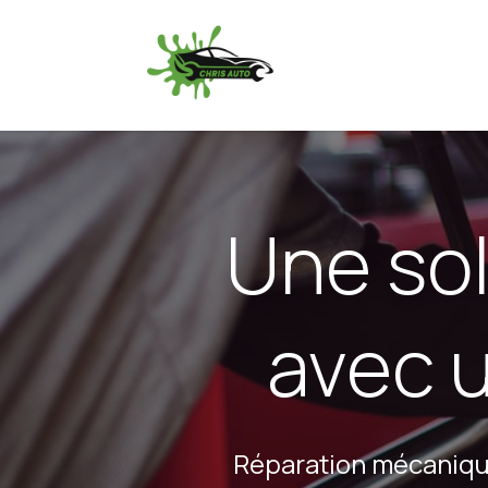
Se rendre au contenu
Accueil
Services
Une sol
avec u
Réparation mécanique,