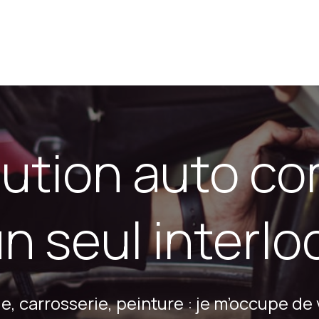
À propos
ution auto c
n seul interlo
 carrosserie, peinture : je m’occupe de v